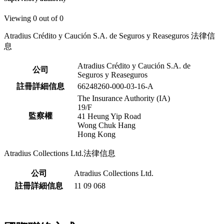
Viewing
0
out of
0
Atradius Crédito y Caución S.A. de Seguros y Reaseguros 法律信
息
Atradius Crédito y Caución S.A. de
公司
Seguros y Reaseguros
註冊詳細信息
66248260-000-03-16-A
The Insurance Authority (IA)
19/F
監察權
41 Heung Yip Road
Wong Chuk Hang
Hong Kong
Atradius Collections Ltd.法律信息
公司
Atradius Collections Ltd.
註冊詳細信息
11 09 068