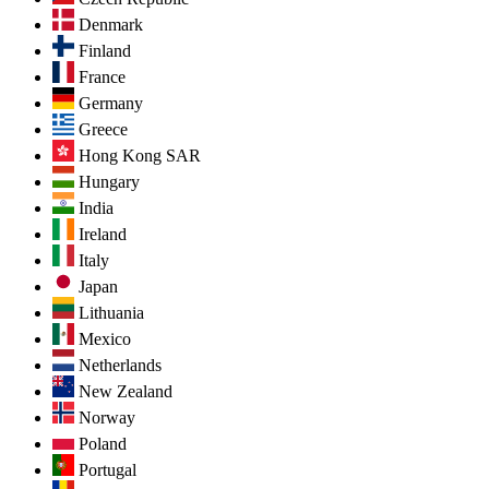
Denmark
Finland
France
Germany
Greece
Hong Kong SAR
Hungary
India
Ireland
Italy
Japan
Lithuania
Mexico
Netherlands
New Zealand
Norway
Poland
Portugal