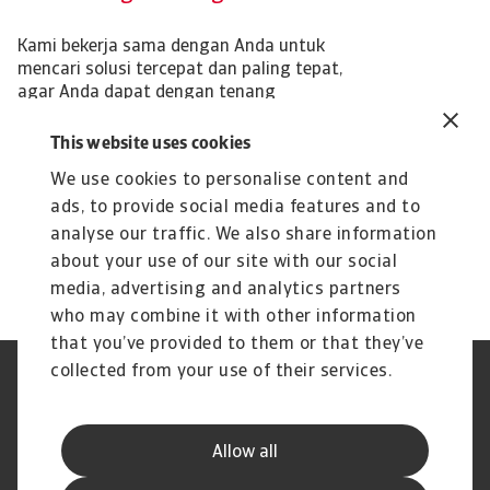
Kami bekerja sama dengan Anda untuk
mencari solusi tercepat dan paling tepat,
agar Anda dapat dengan tenang
menjalankan operasi bisnis Anda
sementara kami menagihkan piutang
This website uses cookies
untuk perusahaan Anda.
We use cookies to personalise content and
ads, to provide social media features and to
analyse our traffic. We also share information
Servis
about your use of our site with our social
media, advertising and analytics partners
who may combine it with other information
that you’ve provided to them or that they’ve
collected from your use of their services.
Legal Notice
Privacy Statement
Cookie Information
Phishing & Security
Supplier Information
Speak Up channels
Allow all
Disclaimer
GDPR
Channel Partner Program