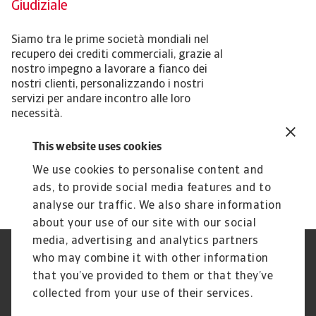
Giudiziale
Siamo tra le prime società mondiali nel
recupero dei crediti commerciali, grazie al
nostro impegno a lavorare a fianco dei
nostri clienti, personalizzando i nostri
servizi per andare incontro alle loro
necessità.
This website uses cookies
Lavoriamo con voi
We use cookies to personalise content and
ads, to provide social media features and to
analyse our traffic. We also share information
about your use of our site with our social
media, advertising and analytics partners
who may combine it with other information
GDPR
Privacy
Informazioni sui cookie
Speak Up channels
that you’ve provided to them or that they’ve
Phishing e Sicurezza
Nota Legale
collected from your use of their services.
informatica