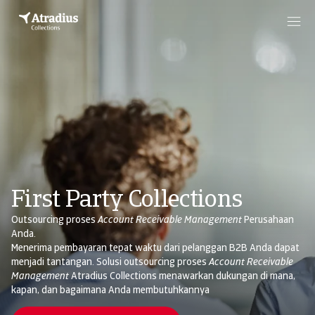
First Party Collections
Outsourcing proses
Account Receivable Management
Perusahaan
Anda.
Menerima pembayaran tepat waktu dari pelanggan B2B Anda dapat
menjadi tantangan. Solusi outsourcing proses
Account Receivable
Management
Atradius Collections menawarkan dukungan di mana,
kapan, dan bagaimana Anda membutuhkannya