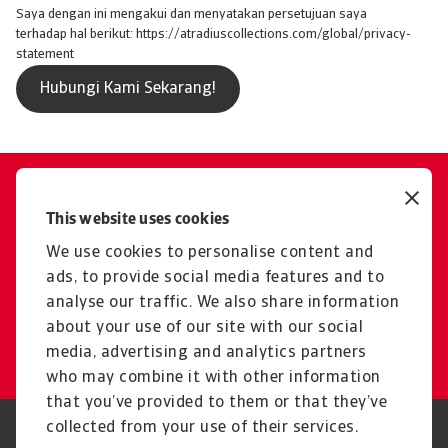
Saya dengan ini mengakui dan menyatakan persetujuan saya
terhadap hal berikut: https://atradiuscollections.com/global/privacy-
statement
Hubungi kami
This website uses cookies
Kami bekerja sama dengan
We use cookies to personalise content and
Anda untuk mencapai hasil
ads, to provide social media features and to
yang Anda inginkan.
analyse our traffic. We also share information
about your use of our site with our social
Berbicara dengan Spesialis
media, advertising and analytics partners
who may combine it with other information
that you’ve provided to them or that they’ve
collected from your use of their services.
Legal Notice
Privacy Statement