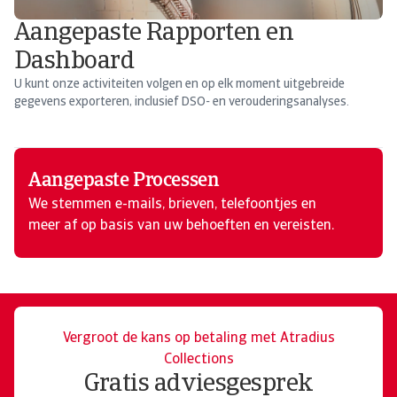
Aangepaste Rapporten en
Dashboard​
U kunt onze activiteiten volgen en op elk moment uitgebreide
gegevens exporteren, inclusief DSO- en verouderingsanalyses.
Aangepaste Processen
We stemmen e-mails, brieven, telefoontjes en
meer af op basis van uw behoeften en vereisten.
Vergroot de kans op betaling met Atradius
Collections
Gratis adviesgesprek