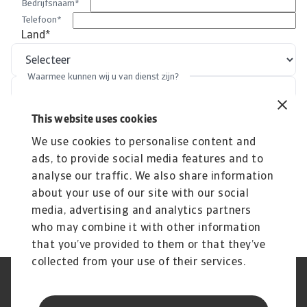
Bedrijfsnaam
*
Telefoon
*
Land
*
Waarmee kunnen wij u van dienst zijn?
This website uses cookies
Ik ga akkoord met het ontvangen van marketingcommunicatie van
We use cookies to personalise content and
Atradius Collections B.V. of Atradius
ads, to provide social media features and to
Collections Holding B.V., hun vestigingen en hun gelieerde
ondernemingen. Hierbij erken en geef ik mijn toestemming voor het
analyse our traffic. We also share information
volgende: https://atradiuscollections.com/nl/privacy-statement
about your use of our site with our social
media, advertising and analytics partners
who may combine it with other information
that you’ve provided to them or that they’ve
collected from your use of their services.
Phishing en fraude
Cookie Information
Privacyverklaring
Legal Notice