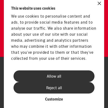
Lassen Sie sich durch lokale Spezialisten individuell
This website uses cookies
beraten.
Schicken Sie uns Ihre
We use cookies to personalise content and
ads, to provide social media features and to
Beratungsanfrage – wir
analyse our traffic. We also share information
melden uns bei Ihnen.
about your use of our site with our social
media, advertising and analytics partners
Kostenlose Beratung anfordern
who may combine it with other information
that you’ve provided to them or that they’ve
collected from your use of their services.
GDPR
Datenschutz
Informationen zu Cookies
Speak Up-Kanäle
Allow all
Phishing und Sicherheit
Rechtlicher Hinweis
Impressum
Haftungsausschluss
Reject all
Customize
© Atradius N.V. 2004 - 2026
A company of