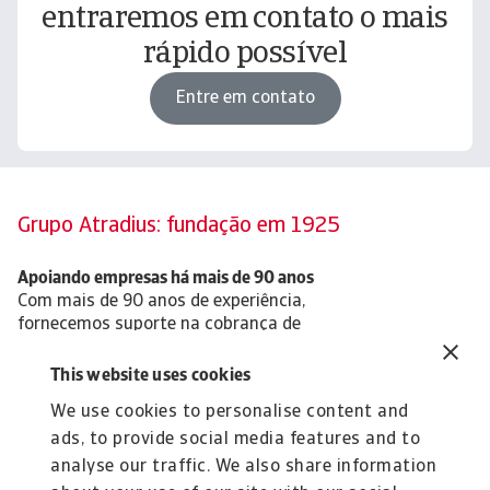
entraremos em contato o mais
rápido possível
Entre em contato
Grupo Atradius: fundação em 1925
Apoiando empresas há mais de 90 anos
Com mais de 90 anos de experiência,
fornecemos suporte na cobrança de
dívidas B2B em 40+ países do mundo para
pequenas e médias empresas, bem como
This website uses cookies
empresas multinacionais de grande
We use cookies to personalise content and
negócio.
ads, to provide social media features and to
analyse our traffic. We also share information