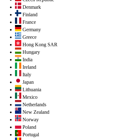
Denmark
Finland
France
Germany
Greece
Hong Kong SAR
Hungary
India
Ireland
Italy
Japan
Lithuania
Mexico
Netherlands
New Zealand
Norway
Poland
Portugal