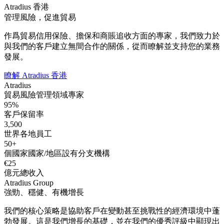
Atradius 香港
管理風險，促進貿易
作爲貿易信用保險、擔保和商賬追收方面的專家，我們致力於
與我們的客戶建立無間合作的關係，從而瞭解並支持您的業務
發展。
瞭解 Atradius 香港
Atradius
貿易風險管理領域專家
95
%
客戶保留率
3,500
世界各地員工
50
+
個國家國家/地區設有分支機構
€
25
億元總收入
Atradius Group
強勁、穩健、有機增長
我們的核心策略是協助客戶在變動甚至挑戰性的經濟環境中蓬
勃發展。這是我們增長的基礎，並在我們的優秀評級中顯現出