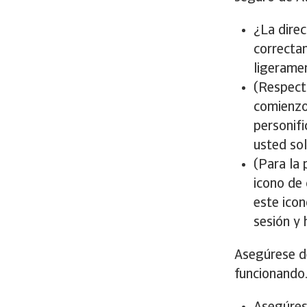
¿La dire
correcta
ligerame
(Respecto
comienzo 
personifi
usted sol
(Para la
icono de 
este ico
sesión y
Asegúrese de
funcionando.