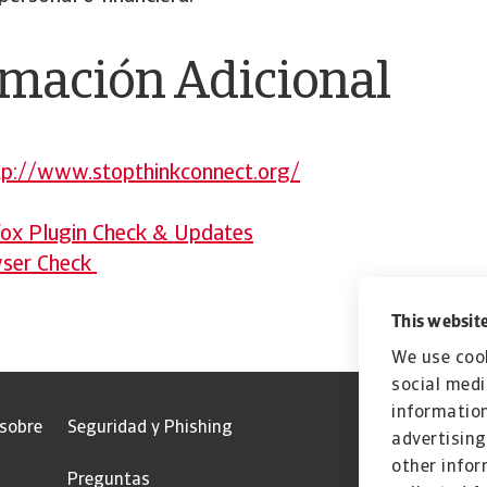
rmación Adicional
tp://www.stopthinkconnect.org/
efox Plugin Check & Updates
wser Check
This website
We use cook
social medi
information
 sobre
Seguridad y Phishing
advertising
other infor
Preguntas