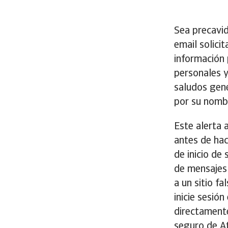
Sea precavid
email solici
información 
personales y
saludos gené
por su nomb
Este alerta 
antes de hac
de inicio de 
de mensajes 
a un sitio f
inicie sesió
directamente
seguro de At