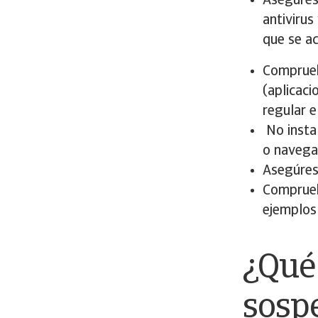
Asegúrese
antivirus
que se a
Comprueb
(aplicaci
regular e
No instal
o navega
Asegúres
Compruebe
ejemplos 
¿Qué
sosp