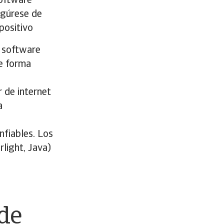
software
egúrese de
positivo
y software
de forma
r de internet
a
nfiables. Los
rlight, Java)
 de