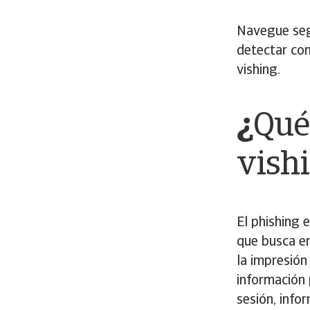
Navegue segu
detectar co
vishing.
¿
Qué
vish
El phishing 
que busca en
la impresión
información 
sesión, info