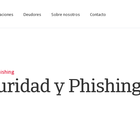
caciones
Deudores
Sobre nosotros
Contacto
hishing
uridad y Phishin