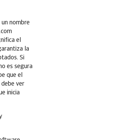
n un nombre
s.com
ifica el
garantiza la
ptados. Si
 no es segura
be que el
d debe ver
e inicia
y