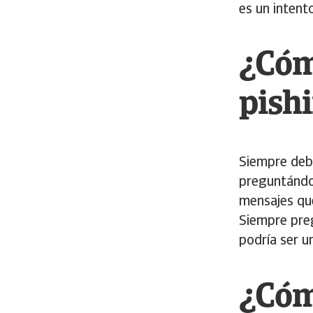
es un intent
¿Cóm
pishi
Siempre debe
preguntándol
mensajes qu
Siempre preg
podría ser u
¿Cóm