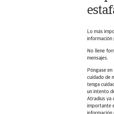
estaf
Lo más impo
información 
No llene for
mensajes.
Póngase en c
cuidado de n
tenga cuida
un intento d
Atradius ya 
importante 
información 