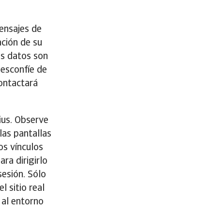
ensajes de
ación de su
us datos son
Desconfíe de
contactará
ius. Observe
las pantallas
os vínculos
ra dirigirlo
sesión. Sólo
l sitio real
 al entorno