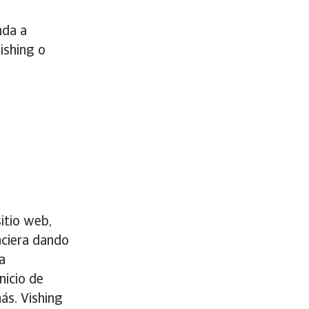
nda a
ishing o
itio web,
nciera dando
a
nicio de
ás. Vishing