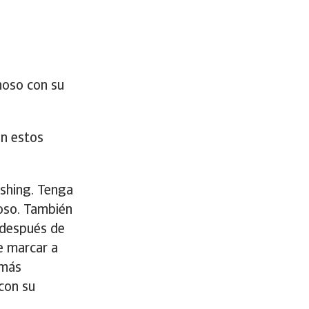
hoso con su
an estos
ishing. Tenga
hoso. También
 después de
e marcar a
 más
con su