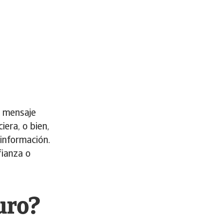
o mensaje
era, o bien,
información.
fianza o
uro?