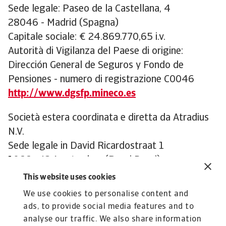
Sede legale: Paseo de la Castellana, 4
28046 - Madrid (Spagna)
Capitale sociale: € 24.869.770,65 i.v.
Autorità di Vigilanza del Paese di origine:
Dirección General de Seguros y Fondo de
Pensiones - numero di registrazione C0046
http://www.dgsfp.mineco.es
Società estera coordinata e diretta da Atradius
N.V.
Sede legale in David Ricardostraat 1
1066 - JS Amsterdam (Paesi Bassi)
This website uses cookies
Per conoscere le altre sedi ed unità locali italiane
We use cookies to personalise content and
si visiti il link “
le Sedi Italiane
”
ads, to provide social media features and to
analyse our traffic. We also share information