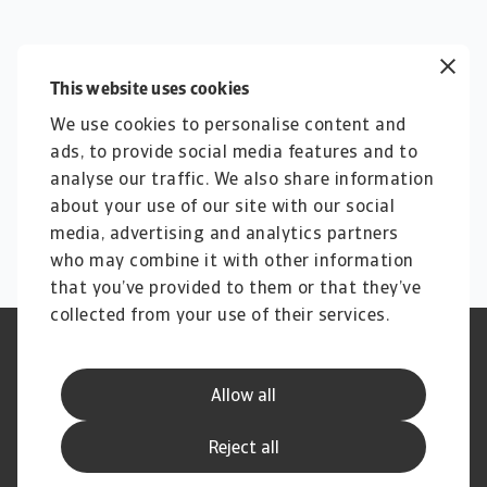
This website uses cookies
We use cookies to personalise content and
ads, to provide social media features and to
analyse our traffic. We also share information
about your use of our site with our social
media, advertising and analytics partners
who may combine it with other information
that you’ve provided to them or that they’ve
collected from your use of their services.
Právní sdělení
Ochrana osobních údajů
Načíst více
Informace o cookies
Phishing a zabezpečení
Prohlížení
0
z
0
Allow all
Informace pro dodavatele
Kodex služeb
Stížnost
Často kladené otázky
Reject all