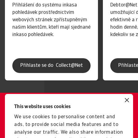
Přihlášení do systému inkasa
Debtor@Net j
pohledávek prostřednictvím
umožňující 
webových stránek zpřístupněným
efektivně a 
našim klientům, kteří mají sjednané
hodin denně,
inkaso pohledávek.
kdekoliv se 
Přihlaste se do Collect@Net
Přihlast
This website uses cookies
Vyžádejte si posudek
Chtěli byste se dozvědět více o
We use cookies to personalise content and
ads, to provide social media features and to
službách, získat posudek nebo
analyse our traffic. We also share information
nabídku?