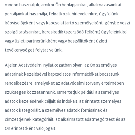
módon használjuk, amikor Ön honlapjainkat, alkalmazásainkat,
portáljainkat használja, feliratkozik hírleveleinkre, ügyfelünk
képviselőjeként vagy kapcsolattartó személyeként igénybe veszi
szolgáltatásainkat, kereskedik (szerződő félként) ügyfeleinkkel
vagy üzleti partnerünkként vagy beszállítóként üzleti
tevékenységet folytat velünk.
A jelen Adatvédelmi nyilatkozatban olyan, az Ön személyes
adatainak kezelésével kapcsolatos információkat bocsátunk
rendelkezésre, amelyeket az adatvédelmi törvény értelmében
szükséges közzétennünk. Ismertetjük például a személyes
adatok kezelésének céljait és indokait, az érintett személyes
adatok kategóriáit, a személyes adatok forrásainak és
címzettjeinek kategóriáit, az alkalmazott adatmegőrzést és az
Ön érintettként való jogait.