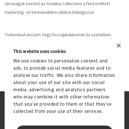
társaságok esetén) az Atradius Collections a fent említett
marketing- és kereskedelmi célokra feldolgozza.
Tudomásul veszem, hogy hozzájárulásomat és személyes
adataimat az Atradius Collections adatvédelmi nyilatkozatával
This website uses cookies
összhangban kezelik, amely a következő címen érhető el:
https://atradiuscollections.com/privacy, és hogy bármikor,
We use cookies to personalise content and
ads, to provide social media features and to
díjmentesen tiltakozhatok az ilyen feldolgozás ellen.
analyse our traffic. We also share information
about your use of our site with our social
media, advertising and analytics partners
who may combine it with other information
Jogvédelem
Adatvédelmi nyilatkozat
that you’ve provided to them or that they’ve
Cookie információk
Adathalászat és Biztonság
collected from your use of their services.
Szolgáltató
Ügyfélszolgálati Kódex
Panaszkezelés
Gyakori kérdések és válaszok
Pénzügyi Szolgáltató Központ
Peren kívüli adósságbehajtás