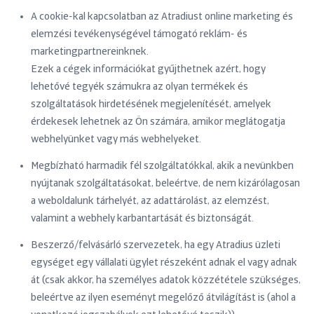
A cookie-kal kapcsolatban az Atradiust online marketing és
elemzési tevékenységével támogató reklám- és
marketingpartnereinknek.
Ezek a cégek információkat gyűjthetnek azért, hogy
lehetővé tegyék számukra az olyan termékek és
szolgáltatások hirdetésének megjelenítését, amelyek
érdekesek lehetnek az Ön számára, amikor meglátogatja
webhelyünket vagy más webhelyeket.
Megbízható harmadik fél szolgáltatókkal, akik a nevünkben
nyújtanak szolgáltatásokat, beleértve, de nem kizárólagosan
a weboldalunk tárhelyét, az adattárolást, az elemzést,
valamint a webhely karbantartását és biztonságát.
Beszerző/felvásárló szervezetek, ha egy Atradius üzleti
egységet egy vállalati ügylet részeként adnak el vagy adnak
át (csak akkor, ha személyes adatok közzététele szükséges,
beleértve az ilyen eseményt megelőző átvilágítást is (ahol a