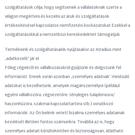
szolgáltatások célja, hogy segítsenek a vállalatoknak szerte a
világon megérteni és kezelni az áruk és szolgáltatások
értékesítésével kapcsolatos nemfizetési kockázatokat.Ezekkel a
szolgáltatásokkal a nemzetközi kereskedelmet támogatjuk.
Termékeink és szolgáltatásaink nyújtásakor az Atradius mint
„adatkezelő” jár el.
Főleg cégekről és vállalkozásokról gyűjtünk és dolgozunk fel
információt. Ennek során azonban „személyes adatnak” minősülő
adatokat is kezelhetünk, amelyek magánszemélyre (például
egyéni vállalkozóra, cégvezetőre, tényleges tulajdonosra/
haszonhúzóra, szakmai kapcsolattartóra stb.) vonatkozó
információk. Az Ön belénk vetett bizalma személyes adatainak
kezelését illetően fontos számunkra. Továbbá az is, hogy
személyes adatait körültekintően és biztonságosan, átlátható