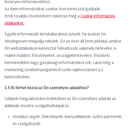
bizonyos információkhoz.
Az ilyen információkat cookie-kon keresztül gyűjtjük.
Erről további részletekért tekintse meg a
Cookie információs
oldalunkat.
Egyéb információk birtokába akkor jutunk, ha azokat Ön
ténylegesen megadja nekünk. Ez az eset áll fenn például, amikor
Ön weboldalunkon keresztül feliratkozik valamely hírlevélre, e-
mailen küldött frissítésekre, országjelentésekre, frissített
kereskedelmi vagy gazdasági információkra stb. Lásd még a
marketing tevékenységeinkről szóló tájékoztatást a 2.
bekezdésben.
1.5 Ki férhet hozzá az Ön személyes adataihoz?
Céljaink megvalósítása érdekében az Ön személyes adatait az
alábbiak részére szolgáltathatjuk ki:
Atradius cégek, fióktelepek, leányvállalatok, üzleti partnerek
és szolgáltatók.