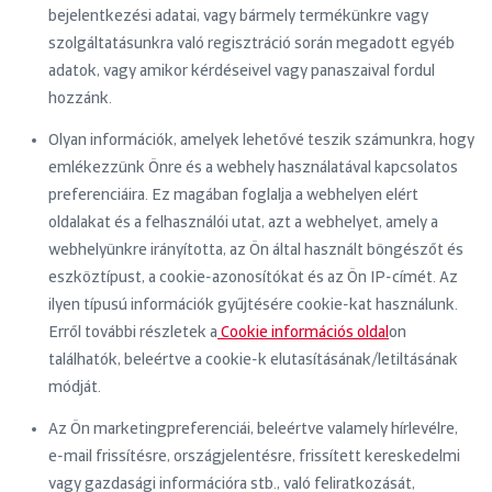
bejelentkezési adatai, vagy bármely termékünkre vagy
szolgáltatásunkra való regisztráció során megadott egyéb
adatok, vagy amikor kérdéseivel vagy panaszaival fordul
hozzánk.
Olyan információk, amelyek lehetővé teszik számunkra, hogy
emlékezzünk Önre és a webhely használatával kapcsolatos
preferenciáira. Ez magában foglalja a webhelyen elért
oldalakat és a felhasználói utat, azt a webhelyet, amely a
webhelyünkre irányította, az Ön által használt böngészőt és
eszköztípust, a cookie-azonosítókat és az Ön IP-címét. Az
ilyen típusú információk gyűjtésére cookie-kat használunk.
Erről további részletek a
Cookie információs oldal
on
találhatók, beleértve a cookie-k elutasításának/letiltásának
módját.
Az Ön marketingpreferenciái, beleértve valamely hírlevélre,
e-mail frissítésre, országjelentésre, frissített kereskedelmi
vagy gazdasági információra stb., való feliratkozását,