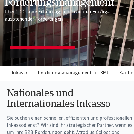
Forderungsmanagement
Über 100 Jahre Erfahrung im effizienten Einzug
ausstehender Forderungen
Inkasso
Forderungsmanagement für KMU
Kaufm
Nationales und
Internationales Inkasso
Sie suchen einen schnellen, effizienten und professionellen
Inkassodienst? Wir sind Ihr strategischer Partner, wenn es
um Ihre B2B-Forderungen geht. Atradius Collections