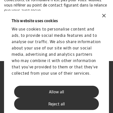
Collections, ce formulaire n'est pas pour vous. Veuillez
vous référer au point de contact figurant dans la relance
que vous avez reçue.
J'accepte de recevoir des communications marketing d'Atradius
This website uses cookies
Collections B.V. ou d'Atradius Collect
de leurs succursales et sociétés affiliées. Je reconnais et j'exprime
We use cookies to personalise content and
mon consentement à ce qui est décrit dans Confidentialité des
ads, to provide social media features and to
données du site www.atradiuscollections.com/fr
analyse our traffic. We also share information
about your use of our site with our social
media, advertising and analytics partners
who may combine it with other information
that you’ve provided to them or that they’ve
Phishing et sécurité de vos
Cookie Information
collected from your use of their services.
données
Confidentialité de vos données
Les mentions légales Atradius
Informations aux fournisseurs
Réclamation
Allow all
d'Atradius
Foire Aux Questions
Reject all