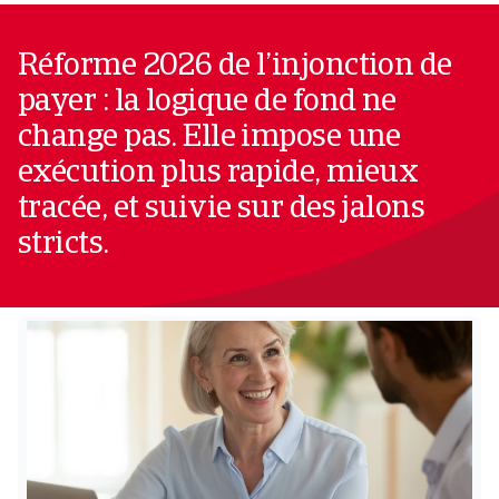
Réforme 2026 de l’injonction de
payer : la logique de fond ne
change pas. Elle impose une
exécution plus rapide, mieux
tracée, et suivie sur des jalons
stricts.