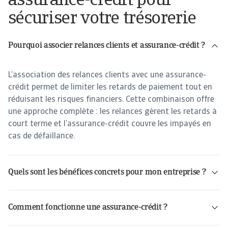
assurance-crédit pour
sécuriser votre trésorerie
Pourquoi associer relances clients et assurance-crédit ?
L’association des relances clients avec une assurance-
crédit permet de limiter les retards de paiement tout en
réduisant les risques financiers. Cette combinaison offre
une approche complète : les relances gèrent les retards à
court terme et l’assurance-crédit couvre les impayés en
cas de défaillance.
Quels sont les bénéfices concrets pour mon entreprise ?
Sécurisation de la trésorerie : Réduction de l’impact des retards de paiement.
Efficacité opérationnelle : Gain de temps grâce à l’automatisation et aux services des assureurs.
Renforcement des relations clients : Relances professionnelles soutenues par des garanties sérieuses.
Comment fonctionne une assurance-crédit ?
Évaluation des clients : Analyse de leur solvabilité et définition d’un plafond de garantie.
Surveillance continue : Alertes sur les risques financiers des clients.
Indemnisation : Couverture des montants impayés selon les termes du contrat.