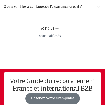
Quels sont les avantages de l'assurance-crédit ?
Protection financière en cas de défaillance d’un client.
pour mieux cibler les relances.
Services de recouvrement proposés par certains assureurs.
Voir plus
4
sur
9
affichés
Votre Guide du recouvrement
France et international B2B
Obtenez votre exemplaire